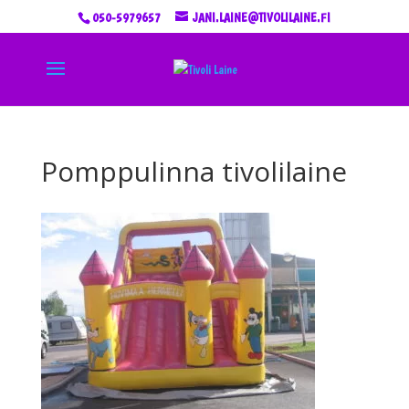
050-5979657
JANI.LAINE@TIVOLILAINE.FI
Pomppulinna tivolilaine