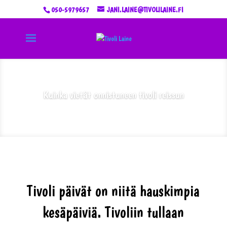
050-5979657
JANI.LAINE@TIVOLILAINE.FI
Kuinka vietät onnistuneen tivoli reissun
Tivoli päivät on niitä hauskimpia
kesäpäiviä. Tivoliin tullaan