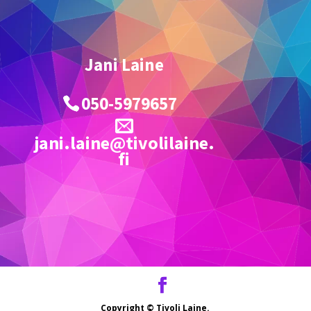
Jani Laine
050-5979657
jani.laine@tivolilaine.
fi
Copyright ©
Tivoli Laine.