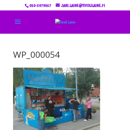
050-5979657
JANI.LAINE@TIVOLILAINE.FI
WP_000054